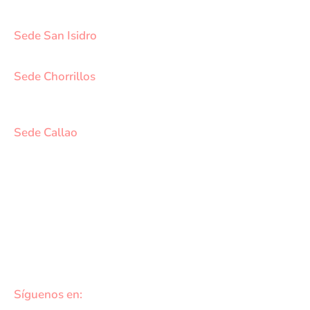
SCT 02 (Esquina con Av. Gerardo Unger 7049) - San
Martin de Porres.
Sede San Isidro
Javier Prado Este N°1530 - San Isidro.
Sede Chorrillos
Calle Santa Inés Mz D3 Lt 16 - Urb. Los Cedros de
Chorrillos.
Sede Callao
Los Topacios 1291 – Bellavista, Callao (Frente al
Hospital Daniel Alcides Carrión del Callao y al costado
del Estadio Polideportivo Callao)
DATOS DE CONTACTO
cotizaciones@medvidasalud.com
(01) 748-1577
Síguenos en: