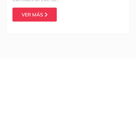
VER MÁS
Somos una clínica especializada en servicios de
Prevención, Seguridad y Salud Ocupacional. Nuestros
profesionales médicos altamente calificados tienen
como prioridad velar por el bienestar de tus
colaboradores.