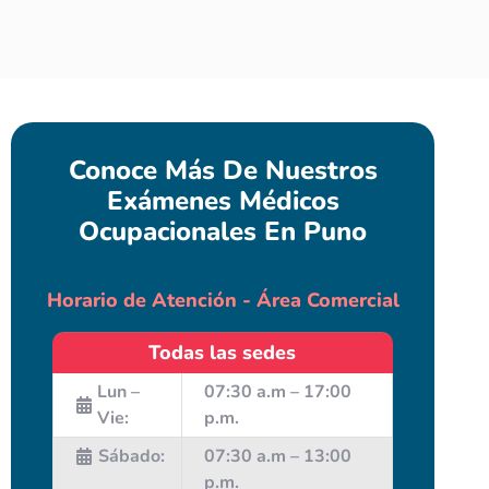
Conoce Más De Nuestros
Exámenes Médicos
Ocupacionales En Puno
Horario de Atención - Área Comercial
Todas las sedes
Lun –
07:30 a.m – 17:00
Vie:
p.m.
Sábado:
07:30 a.m – 13:00
p.m.