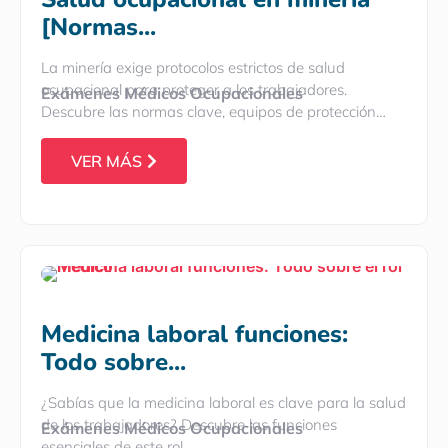
[Normas...
La minería exige protocolos estrictos de salud
ocupacional para proteger a los trabajadores.
Exámenes Médicos Ocupacionales
Descubre las normas clave, equipos de protección…
VER MÁS
Medicina laboral funciones:
Todo sobre...
¿Sabías que la medicina laboral es clave para la salud
de los trabajadores? Descubre las funciones
Exámenes Médicos Ocupacionales
esenciales de este rol…