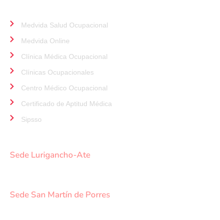
ALIADOS
Medvida Salud Ocupacional
Medvida Online
Clínica Médica Ocupacional
Clínicas Ocupacionales
Centro Médico Ocupacional
Certificado de Aptitud Médica
Sipsso
NUESTRAS SEDES
Sede Lurigancho-Ate
Av. 24 de Setiembre Mz. I Lt. 2A, Campo sol, a media
cuadra del Paradero Cabana, Carapongo.
Sede San Martín de Porres
Av. Francisco Bolognesi Nro. 101 Urb. Mesa Redonda