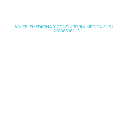
MV TELEMEDICINA Y CONSULTORIA MEDICA E.I.R.L. -
20606506113
@ Copyright 2022 EXÁMENES MÉDICOS
OCUPACIONALES - Todos los derechos reservados