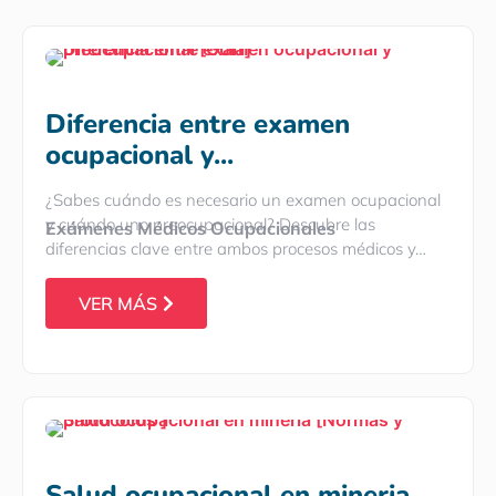
Diferencia entre examen
ocupacional y...
¿Sabes cuándo es necesario un examen ocupacional
y cuándo uno preocupacional? Descubre las
Exámenes Médicos Ocupacionales
diferencias clave entre ambos procesos médicos y…
VER MÁS
Salud ocupacional en mineria