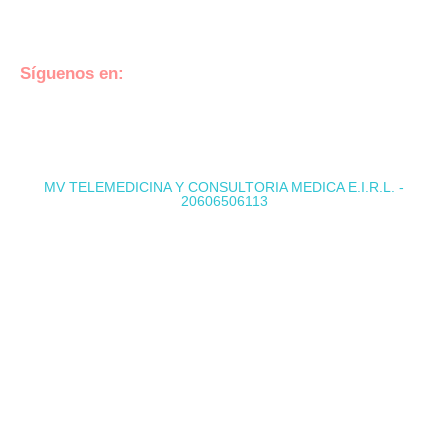
cotizaciones@medvidasalud.com
(01) 748-1577
Síguenos en:
MV TELEMEDICINA Y CONSULTORIA MEDICA E.I.R.L. -
20606506113
@ Copyright 2022 EXÁMENES MÉDICOS
OCUPACIONALES - Todos los derechos reservados