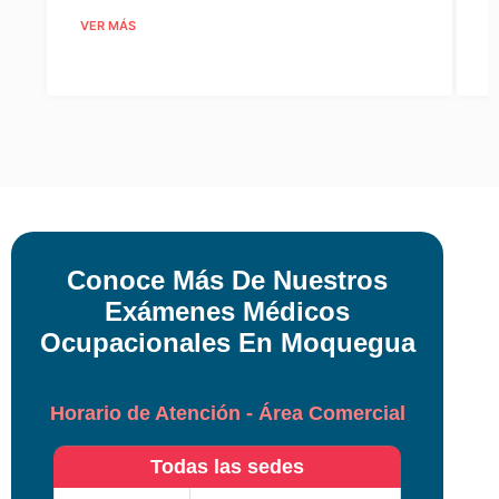
VER MÁS
V
Conoce Más De Nuestros
Exámenes Médicos
Ocupacionales En Moquegua
Horario de Atención - Área Comercial
Todas las sedes