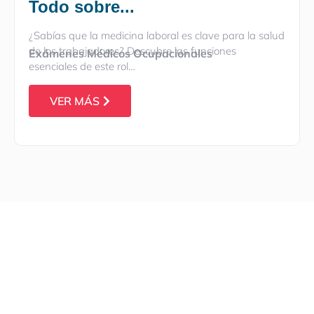
Todo sobre...
¿Sabías que la medicina laboral es clave para la salud
de los trabajadores? Descubre las funciones
Exámenes Médicos Ocupacionales
esenciales de este rol…
VER MÁS
Somos una clínica especializada en servicios de
Prevención, Seguridad y Salud Ocupacional. Nuestros