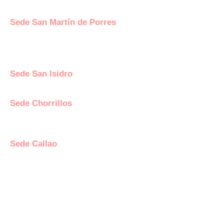
cuadra del Paradero Cabana, Carapongo.
Sede San Martín de Porres
Av. Francisco Bolognesi Nro. 101 Urb. Mesa Redonda
SCT 02 (Esquina con Av. Gerardo Unger 7049) - San
Martin de Porres.
Sede San Isidro
Javier Prado Este N°1530 - San Isidro.
Sede Chorrillos
Calle Santa Inés Mz D3 Lt 16 - Urb. Los Cedros de
Chorrillos.
Sede Callao
Los Topacios 1291 – Bellavista, Callao (Frente al
Hospital Daniel Alcides Carrión del Callao y al costado
del Estadio Polideportivo Callao)
DATOS DE CONTACTO