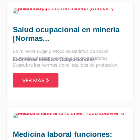
Salud ocupacional en mineria
[Normas...
La minería exige protocolos estrictos de salud
ocupacional para proteger a los trabajadores.
Exámenes Médicos Ocupacionales
Descubre las normas clave, equipos de protección…
VER MÁS
Medicina laboral funciones: