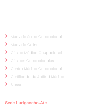
profesionales médicos altamente calificados tienen
como prioridad velar por el bienestar de tus
colaboradores.
ALIADOS
Medvida Salud Ocupacional
Medvida Online
Clínica Médica Ocupacional
Clínicas Ocupacionales
Centro Médico Ocupacional
Certificado de Aptitud Médica
Sipsso
NUESTRAS SEDES
Sede Lurigancho-Ate
Av. 24 de Setiembre Mz. I Lt. 2A, Campo sol, a media