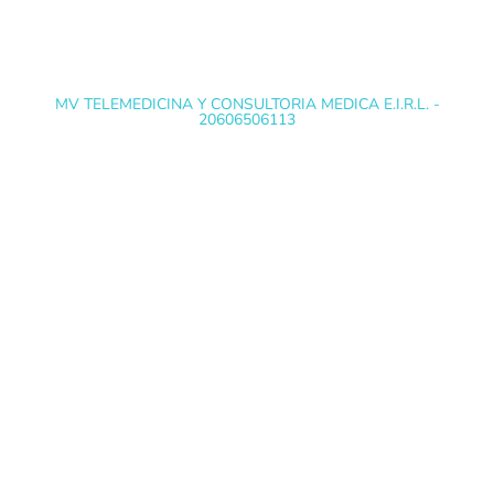
MV TELEMEDICINA Y CONSULTORIA MEDICA E.I.R.L. -
20606506113
@ Copyright 2022 EXÁMENES MÉDICOS
OCUPACIONALES - Todos los derechos reservados