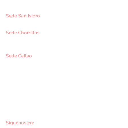
SCT 02 (Esquina con Av. Gerardo Unger 7049) - San
Martin de Porres.
Sede San Isidro
Javier Prado Este N°1530 - San Isidro.
Sede Chorrillos
Calle Santa Inés Mz D3 Lt 16 - Urb. Los Cedros de
Chorrillos.
Sede Callao
Los Topacios 1291 – Bellavista, Callao (Frente al
Hospital Daniel Alcides Carrión del Callao y al costado
del Estadio Polideportivo Callao)
DATOS DE CONTACTO
cotizaciones@medvidasalud.com
(01) 748-1577
Síguenos en: