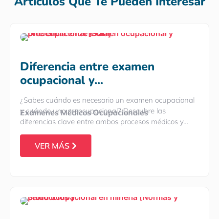
Artículos Que Te Pueden Interesar
Diferencia entre examen
ocupacional y...
¿Sabes cuándo es necesario un examen ocupacional
y cuándo uno preocupacional? Descubre las
Exámenes Médicos Ocupacionales
diferencias clave entre ambos procesos médicos y…
VER MÁS