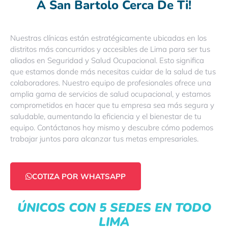
A San Bartolo Cerca De Ti!
Nuestras clínicas están estratégicamente ubicadas en los
distritos más concurridos y accesibles de Lima para ser tus
aliados en Seguridad y Salud Ocupacional. Esto significa
que estamos donde más necesitas cuidar de la salud de tus
colaboradores. Nuestro equipo de profesionales ofrece una
amplia gama de servicios de salud ocupacional, y estamos
comprometidos en hacer que tu empresa sea más segura y
saludable, aumentando la eficiencia y el bienestar de tu
equipo. Contáctanos hoy mismo y descubre cómo podemos
trabajar juntos para alcanzar tus metas empresariales.
COTIZA POR WHATSAPP
ÚNICOS CON 5 SEDES EN TODO
LIMA