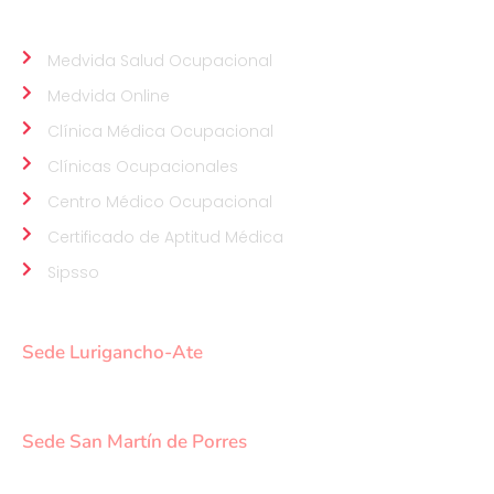
ALIADOS
Medvida Salud Ocupacional
Medvida Online
Clínica Médica Ocupacional
Clínicas Ocupacionales
Centro Médico Ocupacional
Certificado de Aptitud Médica
Sipsso
NUESTRAS SEDES
Sede Lurigancho-Ate
Av. 24 de Setiembre Mz. I Lt. 2A, Campo sol, a media
cuadra del Paradero Cabana, Carapongo.
Sede San Martín de Porres
Av. Francisco Bolognesi Nro. 101 Urb. Mesa Redonda