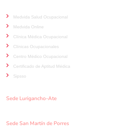
ALIADOS
Medvida Salud Ocupacional
Medvida Online
Clínica Médica Ocupacional
Clínicas Ocupacionales
Centro Médico Ocupacional
Certificado de Aptitud Médica
Sipsso
NUESTRAS SEDES
Sede Lurigancho-Ate
Av. 24 de Setiembre Mz. I Lt. 2A, Campo sol, a media
cuadra del Paradero Cabana, Carapongo.
Sede San Martín de Porres
Av. Francisco Bolognesi Nro. 101 Urb. Mesa Redonda