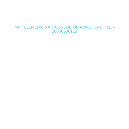
MV TELEMEDICINA Y CONSULTORIA MEDICA E.I.R.L. -
20606506113
@ Copyright 2022 EXÁMENES MÉDICOS
OCUPACIONALES - Todos los derechos reservados