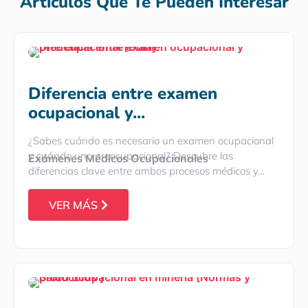
Artículos Que Te Pueden Interesar
Diferencia entre examen
ocupacional y...
¿Sabes cuándo es necesario un examen ocupacional
y cuándo uno preocupacional? Descubre las
Exámenes Médicos Ocupacionales
diferencias clave entre ambos procesos médicos y…
VER MÁS