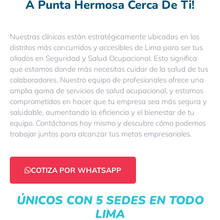
A Punta Hermosa Cerca De Ti!
Nuestras clínicas están estratégicamente ubicadas en los
distritos más concurridos y accesibles de Lima para ser tus
aliados en Seguridad y Salud Ocupacional. Esto significa
que estamos donde más necesitas cuidar de la salud de tus
colaboradores. Nuestro equipo de profesionales ofrece una
amplia gama de servicios de salud ocupacional, y estamos
comprometidos en hacer que tu empresa sea más segura y
saludable, aumentando la eficiencia y el bienestar de tu
equipo. Contáctanos hoy mismo y descubre cómo podemos
trabajar juntos para alcanzar tus metas empresariales.
COTIZA POR WHATSAPP
ÚNICOS CON 5 SEDES EN TODO
LIMA