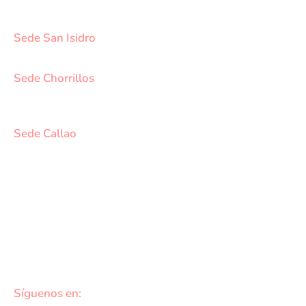
SCT 02 (Esquina con Av. Gerardo Unger 7049) - San
Martin de Porres.
Sede San Isidro
Javier Prado Este N°1530 - San Isidro.
Sede Chorrillos
Calle Santa Inés Mz D3 Lt 16 - Urb. Los Cedros de
Chorrillos.
Sede Callao
Los Topacios 1291 – Bellavista, Callao (Frente al
Hospital Daniel Alcides Carrión del Callao y al costado
del Estadio Polideportivo Callao)
DATOS DE CONTACTO
cotizaciones@medvidasalud.com
(01) 748-1577
Síguenos en: