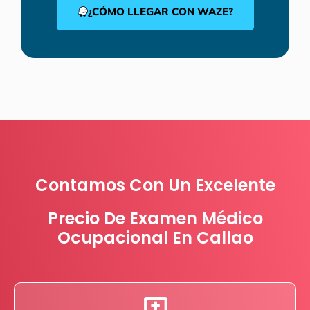
¿CÓMO LLEGAR CON WAZE?
Contamos Con Un Excelente
Precio De Examen Médico
Ocupacional En Callao