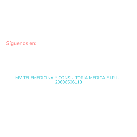
DATOS DE CONTACTO
cotizaciones@medvidasalud.com
(01) 748-1577
Síguenos en:
MV TELEMEDICINA Y CONSULTORIA MEDICA E.I.R.L. -
20606506113
@ Copyright 2022 EXÁMENES MÉDICOS
OCUPACIONALES - Todos los derechos reservados