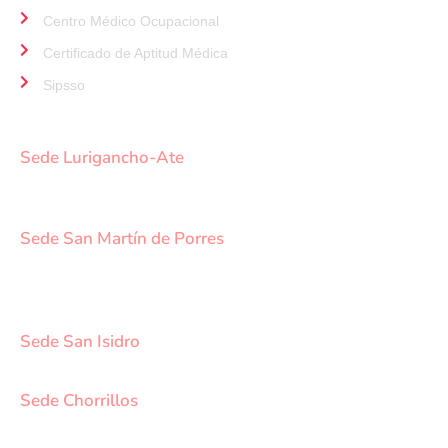
Centro Médico Ocupacional
Certificado de Aptitud Médica
Sipsso
NUESTRAS SEDES
Sede Lurigancho-Ate
Av. 24 de Setiembre Mz. I Lt. 2A, Campo sol, a media
cuadra del Paradero Cabana, Carapongo.
Sede San Martín de Porres
Av. Francisco Bolognesi Nro. 101 Urb. Mesa Redonda
SCT 02 (Esquina con Av. Gerardo Unger 7049) - San
Martin de Porres.
Sede San Isidro
Javier Prado Este N°1530 - San Isidro.
Sede Chorrillos
Calle Santa Inés Mz D3 Lt 16 - Urb. Los Cedros de