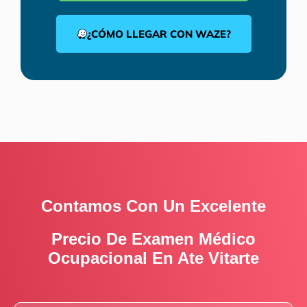
¿CÓMO LLEGAR CON WAZE?
Contamos Con Un Excelente
Precio De Examen Médico
Ocupacional En Ate Vitarte