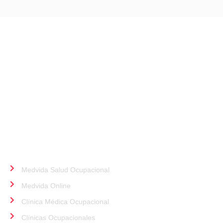
Somos una clínica especializada en servicios de
Prevención, Seguridad y Salud Ocupacional. Nuestros
profesionales médicos altamente calificados tienen
como prioridad velar por el bienestar de tus
colaboradores.
ALIADOS
Medvida Salud Ocupacional
Medvida Online
Clínica Médica Ocupacional
Clínicas Ocupacionales