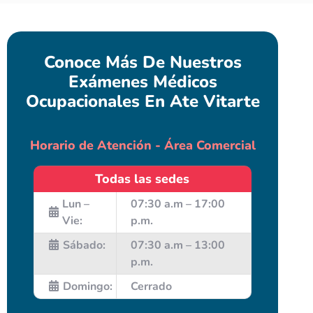
Conoce Más De Nuestros
Exámenes Médicos
Ocupacionales En Ate Vitarte
Horario de Atención - Área Comercial
Todas las sedes
Lun –
07:30 a.m – 17:00
Vie:
p.m.
Sábado:
07:30 a.m – 13:00
p.m.
Domingo:
Cerrado