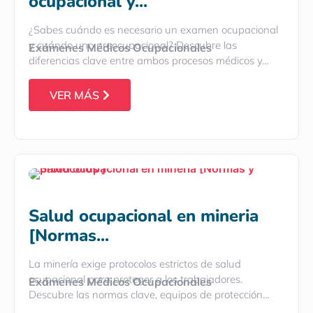
ocupacional y...
¿Sabes cuándo es necesario un examen ocupacional
y cuándo uno preocupacional? Descubre las
Exámenes Médicos Ocupacionales
diferencias clave entre ambos procesos médicos y…
VER MÁS
Salud ocupacional en mineria
[Normas...
La minería exige protocolos estrictos de salud
ocupacional para proteger a los trabajadores.
Exámenes Médicos Ocupacionales
Descubre las normas clave, equipos de protección…