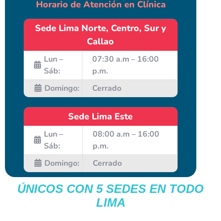
Horario de Atención en Clínica
Sede Lima Norte, Centro, Sur y
Callao
Lun –
07:30 a.m – 16:00
Sáb:
p.m.
Domingo:
Cerrado
Sede Lima Este
Lun –
08:00 a.m – 16:00
Sáb:
p.m.
Domingo:
Cerrado
ÚNICOS CON 5 SEDES EN TODO
LIMA