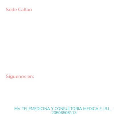
Chorrillos.
Sede Callao
Los Topacios 1291 – Bellavista, Callao (Frente al
Hospital Daniel Alcides Carrión del Callao y al costado
del Estadio Polideportivo Callao)
DATOS DE CONTACTO
cotizaciones@medvidasalud.com
(01) 748-1577
Síguenos en:
MV TELEMEDICINA Y CONSULTORIA MEDICA E.I.R.L. -
20606506113