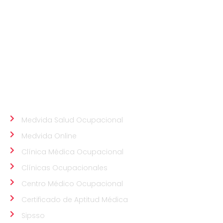
Somos una clínica especializada en servicios de
Prevención, Seguridad y Salud Ocupacional. Nuestros
profesionales médicos altamente calificados tienen
como prioridad velar por el bienestar de tus
colaboradores.
ALIADOS
Medvida Salud Ocupacional
Medvida Online
Clínica Médica Ocupacional
Clínicas Ocupacionales
Centro Médico Ocupacional
Certificado de Aptitud Médica
Sipsso