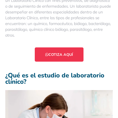
un Laboratorio Clínico con fines preventivos, de diagnóstico
o de seguimiento de enfermedades. Un laboratorista puede
desempeñar en diferentes especialidades dentro de un
Laboratorio Clínico, entre los tipos de profesionales se
encuentran: un químico, farmacéutico, biólogo, bacteriólogo,
parasitólogo, químico clínico biólogo, parasitólogo, entre
otros.
COTIZA AQUÍ
¿Qué es el estudio de laboratorio
clínico?