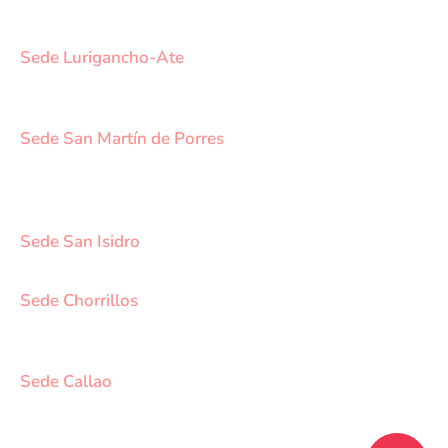
NUESTRAS SEDES
Sede Lurigancho-Ate
Av. 24 de Setiembre Mz. I Lt. 2A, Campo sol, a media
cuadra del Paradero Cabana, Carapongo.
Sede San Martín de Porres
Av. Francisco Bolognesi Nro. 101 Urb. Mesa Redonda
SCT 02 (Esquina con Av. Gerardo Unger 7049) - San
Martin de Porres.
Sede San Isidro
Javier Prado Este N°1530 - San Isidro.
Sede Chorrillos
Calle Santa Inés Mz D3 Lt 16 - Urb. Los Cedros de
Chorrillos.
Sede Callao
Los Topacios 1291 – Bellavista, Callao (Frente al
Hospital Daniel Alcides Carrión del Callao y al costado