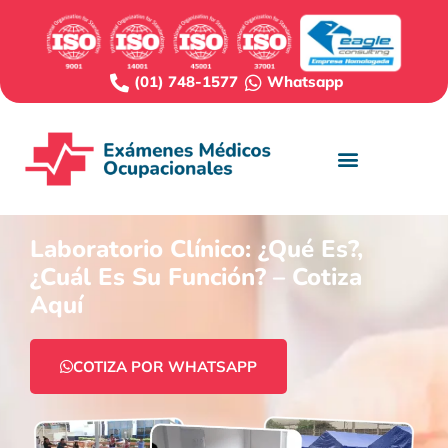
(01) 748-1577
Whatsapp
Laboratorio Clínico: ¿Qué Es?,
¿Cuál Es Su Función? – Cotiza
Aquí
COTIZA POR WHATSAPP