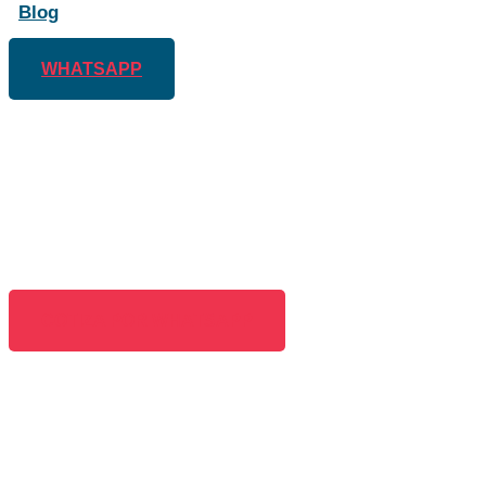
Blog
WHATSAPP
Guía Sobre Segurida
Ocupacional Y Salud 
COTIZA POR WHATSAPP