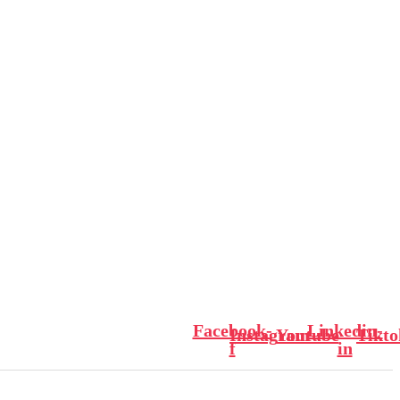
Facebook-
Linkedin-
Instagram
Youtube
Tikto
f
in