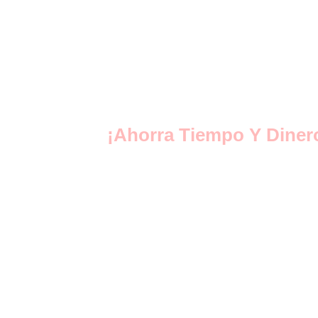
¡Ahorra Tiempo Y Diner
No te limites a una sola clínica ocupacional en Lim
opta por una red nacional con múltiples sedes y al